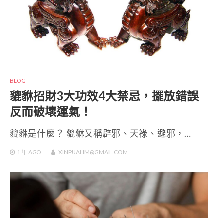
BLOG
貔貅招財3大功效4大禁忌，擺放錯誤
反而破壞運氣！
貔貅是什麼？ 貔貅又稱辟邪、天祿、避邪，…
1 年
AGO
XINPUAHM@GMAIL.COM