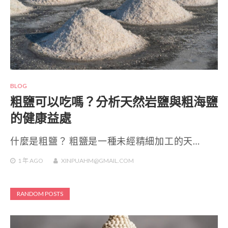
BLOG
粗鹽可以吃嗎？分析天然岩鹽與粗海鹽
的健康益處
什麼是粗鹽？ 粗鹽是一種未經精細加工的天…
1 年
AGO
XINPUAHM@GMAIL.COM
RANDOM POSTS