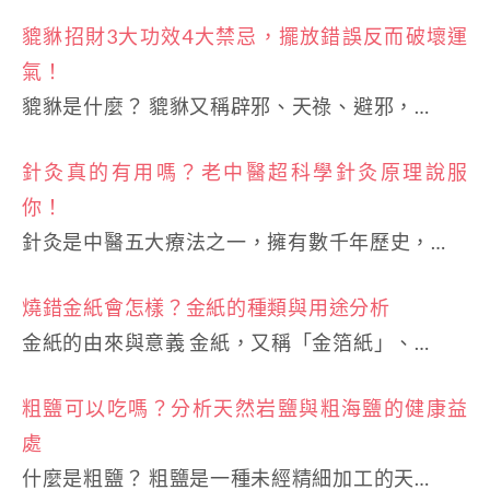
貔貅招財3大功效4大禁忌，擺放錯誤反而破壞運
氣！
貔貅是什麼？ 貔貅又稱辟邪、天祿、避邪，…
針灸真的有用嗎？老中醫超科學針灸原理說服
你！
針灸是中醫五大療法之一，擁有數千年歷史，…
燒錯金紙會怎樣？金紙的種類與用途分析
金紙的由來與意義 金紙，又稱「金箔紙」、…
粗鹽可以吃嗎？分析天然岩鹽與粗海鹽的健康益
處
什麼是粗鹽？ 粗鹽是一種未經精細加工的天…