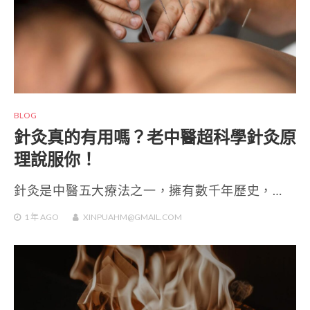
BLOG
針灸真的有用嗎？老中醫超科學針灸原
理說服你！
針灸是中醫五大療法之一，擁有數千年歷史，…
1 年
AGO
XINPUAHM@GMAIL.COM