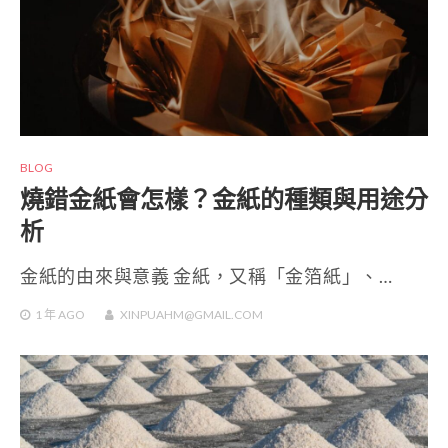
BLOG
燒錯金紙會怎樣？金紙的種類與用途分
析
金紙的由來與意義 金紙，又稱「金箔紙」、…
1 年
AGO
XINPUAHM@GMAIL.COM