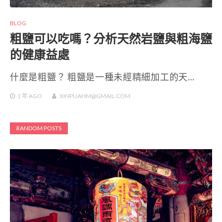
BLOG
粗鹽可以吃嗎？分析天然岩鹽與粗海鹽
的健康益處
什麼是粗鹽？ 粗鹽是一種未經精細加工的天…
1 年
AGO
XINPUAHM@GMAIL.COM
RANDOM POSTS