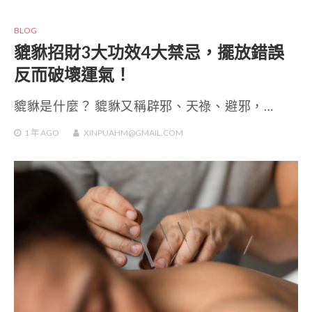
BLOG
貔貅招財3大功效4大禁忌，擺放錯誤
反而破壞運氣！
貔貅是什麼？ 貔貅又稱辟邪、天祿、避邪，…
1 年
AGO
XINPUAHM@GMAIL.COM