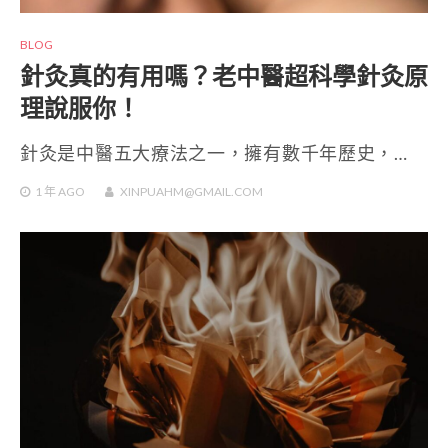
BLOG
針灸真的有用嗎？老中醫超科學針灸原
理說服你！
針灸是中醫五大療法之一，擁有數千年歷史，…
1 年
AGO
XINPUAHM@GMAIL.COM