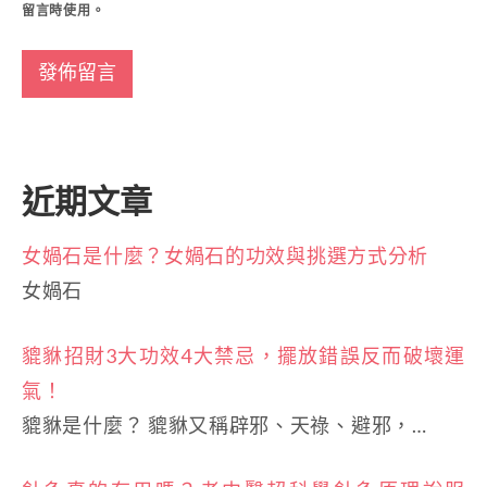
留言時使用。
近期文章
女媧石是什麼？女媧石的功效與挑選方式分析
女媧石
貔貅招財3大功效4大禁忌，擺放錯誤反而破壞運
氣！
貔貅是什麼？ 貔貅又稱辟邪、天祿、避邪，…