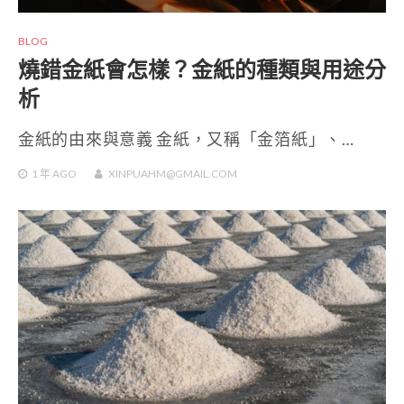
BLOG
燒錯金紙會怎樣？金紙的種類與用途分
析
金紙的由來與意義 金紙，又稱「金箔紙」、…
1 年
AGO
XINPUAHM@GMAIL.COM