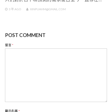
3 年
AGO
XINPUAHM@GMAIL.COM
POST COMMENT
留言
*
顯示名稱
*