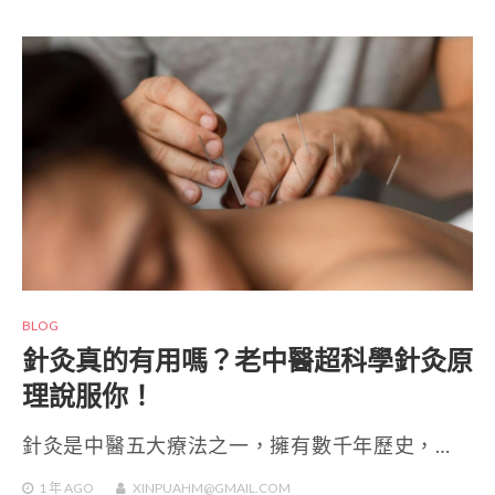
BLOG
針灸真的有用嗎？老中醫超科學針灸原
理說服你！
針灸是中醫五大療法之一，擁有數千年歷史，…
1 年
AGO
XINPUAHM@GMAIL.COM