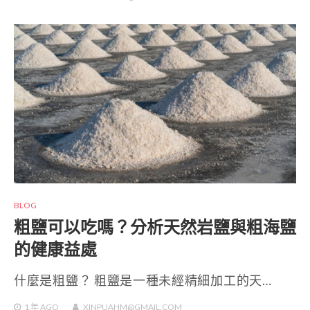
BLOG
粗鹽可以吃嗎？分析天然岩鹽與粗海鹽
的健康益處
什麼是粗鹽？ 粗鹽是一種未經精細加工的天…
1 年
AGO
XINPUAHM@GMAIL.COM