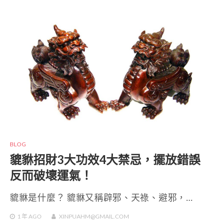
BLOG
貔貅招財3大功效4大禁忌，擺放錯誤
反而破壞運氣！
貔貅是什麼？ 貔貅又稱辟邪、天祿、避邪，…
1 年
AGO
XINPUAHM@GMAIL.COM