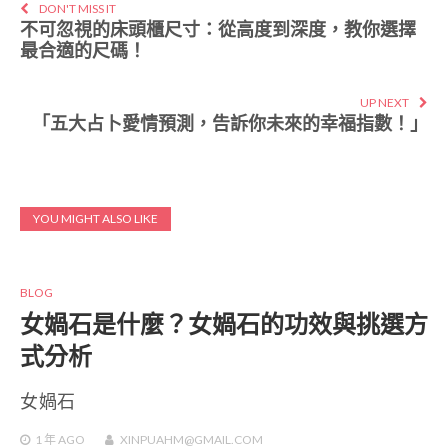
DON'T MISS IT
不可忽視的床頭櫃尺寸：從高度到深度，教你選擇
最合適的尺碼！
UP NEXT
「五大占卜愛情預測，告訴你未來的幸福指數！」
YOU MIGHT ALSO LIKE
BLOG
女媧石是什麼？女媧石的功效與挑選方
式分析
女媧石
1 年
AGO
XINPUAHM@GMAIL.COM