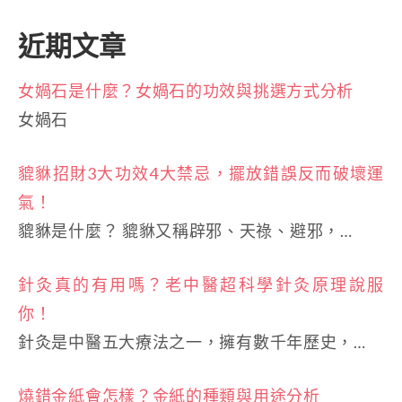
近期文章
女媧石是什麼？女媧石的功效與挑選方式分析
女媧石
貔貅招財3大功效4大禁忌，擺放錯誤反而破壞運
氣！
貔貅是什麼？ 貔貅又稱辟邪、天祿、避邪，…
針灸真的有用嗎？老中醫超科學針灸原理說服
你！
針灸是中醫五大療法之一，擁有數千年歷史，…
燒錯金紙會怎樣？金紙的種類與用途分析