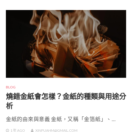
BLOG
燒錯金紙會怎樣？金紙的種類與用途分
析
金紙的由來與意義 金紙，又稱「金箔紙」、…
1 年
AGO
XINPUAHM@GMAIL.COM