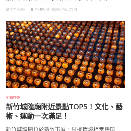
3 年
AGO
XINPUAHM@GMAIL.COM
小鎮旅遊
新竹城隍廟附近景點TOP5！文化、藝
術、運動一次滿足！
新竹城隍廟位於新竹市區，周邊環境相當熱鬧…