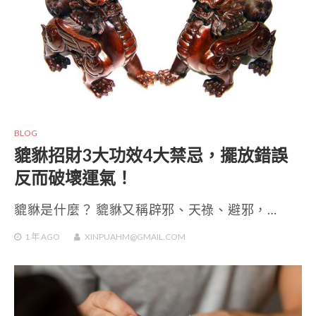
BLOG
貔貅招財3大功效4大禁忌，擺放錯誤
反而破壞運氣！
貔貅是什麼？ 貔貅又稱辟邪、天祿、避邪，…
1 年
AGO
XINPUAHM@GMAIL.COM