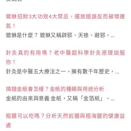
貔貅招財3大功效4大禁忌，擺放錯誤反而破壞運
氣！
貔貅是什麼？ 貔貅又稱辟邪、天祿、避邪，…
針灸真的有用嗎？老中醫超科學針灸原理說服
你！
針灸是中醫五大療法之一，擁有數千年歷史，…
燒錯金紙會怎樣？金紙的種類與用途分析
金紙的由來與意義 金紙，又稱「金箔紙」、…
粗鹽可以吃嗎？分析天然岩鹽與粗海鹽的健康益
處