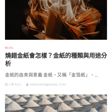
BLOG
燒錯金紙會怎樣？金紙的種類與用途分
析
金紙的由來與意義 金紙，又稱「金箔紙」、…
1 年
AGO
XINPUAHM@GMAIL.COM