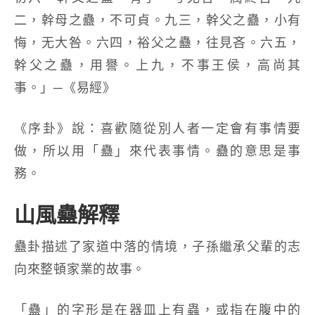
二，幹母之蠱，不可貞。九三，幹父之蠱，小有
悔，无大咎。六四，裕父之蠱，往見吝。六五，
幹父之蠱，用譽。上九，不事王侯，高尚其
事。」─《易經》
《序卦》說：喜歡隨從別人者一定會有事情要
做，所以用「蠱」來代表事情。蠱的意思是事
務。
山風蠱解釋
蠱卦描述了家道中落的情境，子孫繼承父輩的志
向來整頓家業的故事。
「蠱」的字形是在器皿上有蟲，或指在腹中的