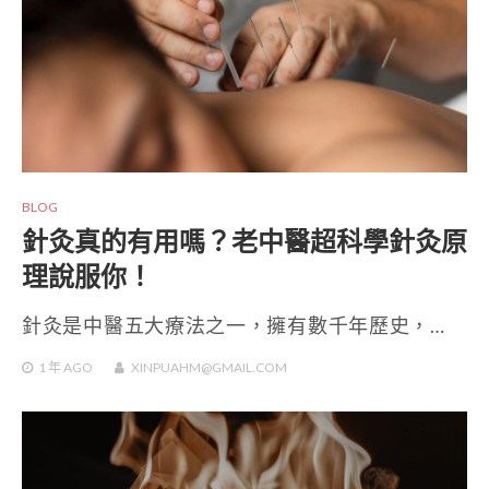
BLOG
針灸真的有用嗎？老中醫超科學針灸原
理說服你！
針灸是中醫五大療法之一，擁有數千年歷史，…
1 年
AGO
XINPUAHM@GMAIL.COM