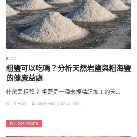
BLOG
粗鹽可以吃嗎？分析天然岩鹽與粗海鹽
的健康益處
什麼是粗鹽？ 粗鹽是一種未經精細加工的天…
1 年
AGO
XINPUAHM@GMAIL.COM
RANDOM POSTS