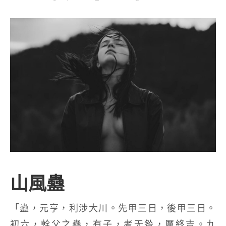
山風蠱
「蠱，元亨，利涉大川。先甲三日，後甲三日。
初六，幹父之蠱，有子，考无咎，厲終吉。九