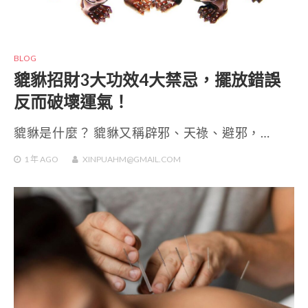
BLOG
貔貅招財3大功效4大禁忌，擺放錯誤
反而破壞運氣！
貔貅是什麼？ 貔貅又稱辟邪、天祿、避邪，…
1 年
AGO
XINPUAHM@GMAIL.COM