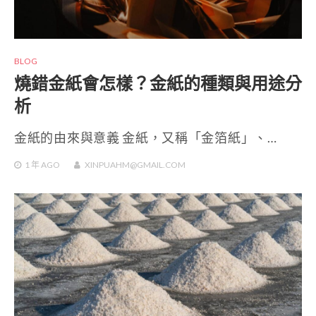
BLOG
燒錯金紙會怎樣？金紙的種類與用途分
析
金紙的由來與意義 金紙，又稱「金箔紙」、…
1 年
AGO
XINPUAHM@GMAIL.COM