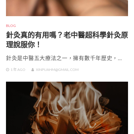
BLOG
針灸真的有用嗎？老中醫超科學針灸原
理說服你！
針灸是中醫五大療法之一，擁有數千年歷史，…
1 年
AGO
XINPUAHM@GMAIL.COM