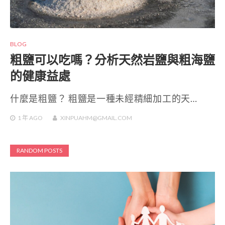
BLOG
粗鹽可以吃嗎？分析天然岩鹽與粗海鹽
的健康益處
什麼是粗鹽？ 粗鹽是一種未經精細加工的天…
1 年
AGO
XINPUAHM@GMAIL.COM
RANDOM POSTS