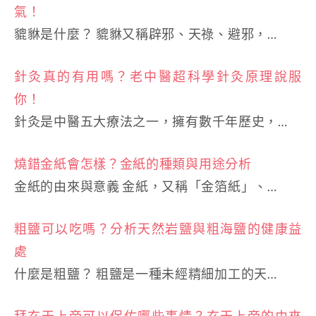
氣！
貔貅是什麼？ 貔貅又稱辟邪、天祿、避邪，…
針灸真的有用嗎？老中醫超科學針灸原理說服
你！
針灸是中醫五大療法之一，擁有數千年歷史，…
燒錯金紙會怎樣？金紙的種類與用途分析
金紙的由來與意義 金紙，又稱「金箔紙」、…
粗鹽可以吃嗎？分析天然岩鹽與粗海鹽的健康益
處
什麼是粗鹽？ 粗鹽是一種未經精細加工的天…
拜玄天上帝可以保佑哪些事情？玄天上帝的由來