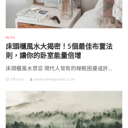
BLOG
床頭櫃風水大揭密！5個最佳布置法
則，讓你的卧室能量倍增
床頭櫃風水禁忌 現代人常有的睡眠困擾或許…
3 年
AGO
XINPUAHM@GMAIL.COM