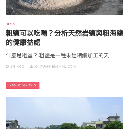
BLOG
粗鹽可以吃嗎？分析天然岩鹽與粗海鹽
的健康益處
什麼是粗鹽？ 粗鹽是一種未經精細加工的天…
1 年
AGO
XINPUAHM@GMAIL.COM
RANDOM POSTS