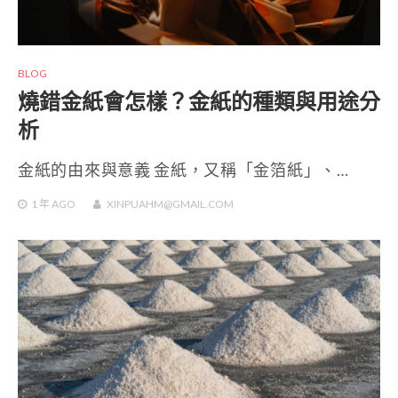
BLOG
燒錯金紙會怎樣？金紙的種類與用途分
析
金紙的由來與意義 金紙，又稱「金箔紙」、…
1 年
AGO
XINPUAHM@GMAIL.COM