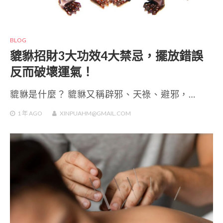
BLOG
貔貅招財3大功效4大禁忌，擺放錯誤
反而破壞運氣！
貔貅是什麼？ 貔貅又稱辟邪、天祿、避邪，…
1 年
AGO
XINPUAHM@GMAIL.COM