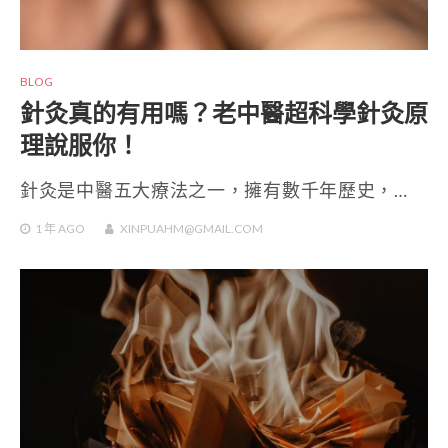
BLOG
針灸真的有用嗎？老中醫超科學針灸原
理說服你！
針灸是中醫五大療法之一，擁有數千年歷史，…
1 年
AGO
XINPUAHM@GMAIL.COM