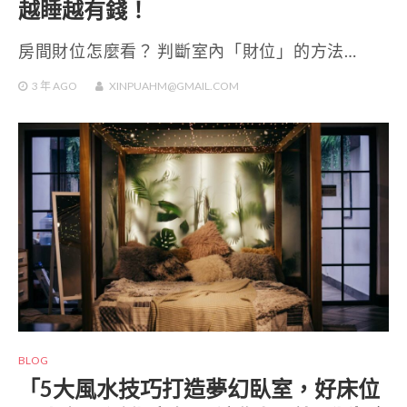
越睡越有錢！
房間財位怎麼看？ 判斷室內「財位」的方法…
3 年
AGO
XINPUAHM@GMAIL.COM
BLOG
「5大風水技巧打造夢幻臥室，好床位