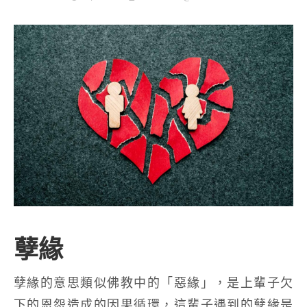
孽緣
孽緣的意思類似佛教中的「惡緣」，是上輩子欠
下的恩怨造成的因果循環，這輩子遇到的孽緣是