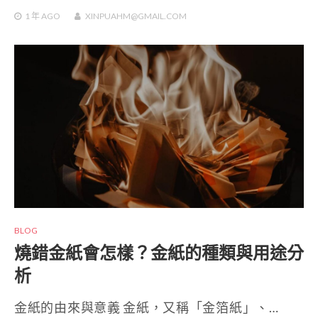
1 年
AGO
XINPUAHM@GMAIL.COM
BLOG
燒錯金紙會怎樣？金紙的種類與用途分
析
金紙的由來與意義 金紙，又稱「金箔紙」、…