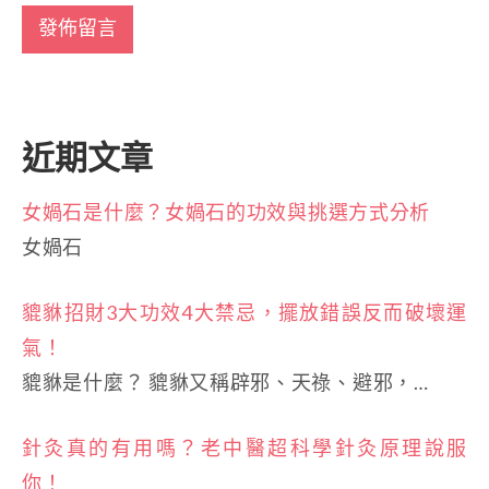
近期文章
女媧石是什麼？女媧石的功效與挑選方式分析
女媧石
貔貅招財3大功效4大禁忌，擺放錯誤反而破壞運
氣！
貔貅是什麼？ 貔貅又稱辟邪、天祿、避邪，…
針灸真的有用嗎？老中醫超科學針灸原理說服
你！