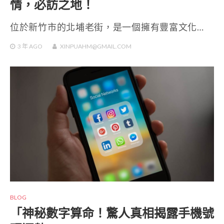
情，必訪之地！
位於新竹市的北埔老街，是一個擁有豐富文化…
3 年
AGO
XINPUAHM@GMAIL.COM
BLOG
「神秘數字算命！驚人真相揭露手機號