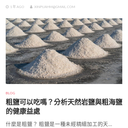
1 年
AGO
XINPUAHM@GMAIL.COM
BLOG
粗鹽可以吃嗎？分析天然岩鹽與粗海鹽
的健康益處
什麼是粗鹽？ 粗鹽是一種未經精細加工的天…