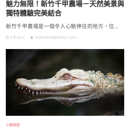
魅力無限！新竹千甲農場－天然美景與
獨特體驗完美結合
新竹千甲農場是一個令人心馳神往的地方，位…
3 年
AGO
XINPUAHM@GMAIL.COM
小鎮旅遊