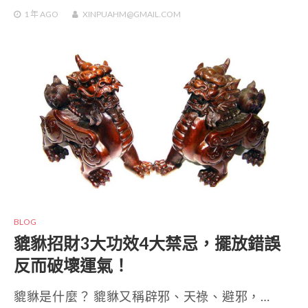
1 年
AGO
XINPUAHM@GMAIL.COM
BLOG
貔貅招財3大功效4大禁忌，擺放錯誤
反而破壞運氣！
貔貅是什麼？ 貔貅又稱辟邪、天祿、避邪，…