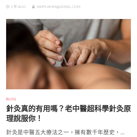
1 年
AGO
XINPUAHM@GMAIL.COM
BLOG
針灸真的有用嗎？老中醫超科學針灸原
理說服你！
針灸是中醫五大療法之一，擁有數千年歷史，…