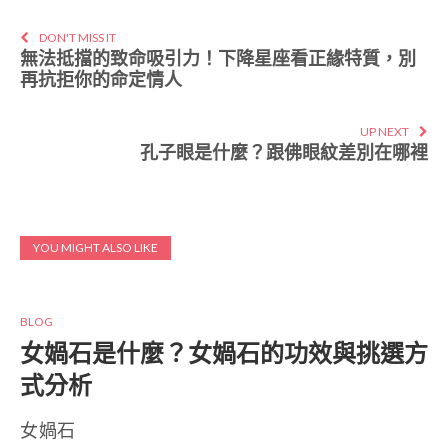
DON'T MISS IT
無法抵擋的致命吸引力！下降星座看正緣特質，別
再抗拒你的命定情人
UP NEXT
孔子眼是什麼？跟佛眼紋差別在哪裡
YOU MIGHT ALSO LIKE
BLOG
女媧石是什麼？女媧石的功效與挑選方
式分析
女媧石