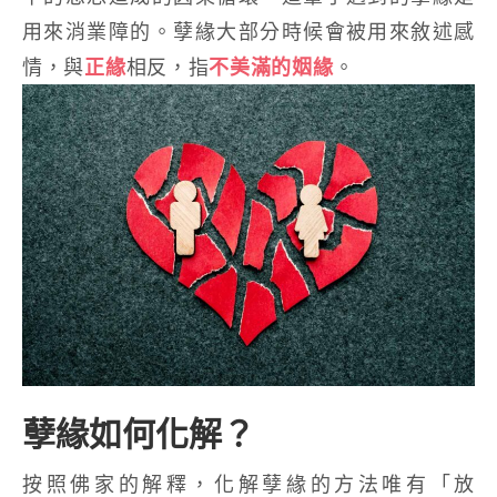
用來消業障的。孽緣大部分時候會被用來敘述感
情，與
正緣
相反，指
不美滿的姻緣
。
孽緣如何化解？
按照佛家的解釋，化解孽緣的方法唯有「放