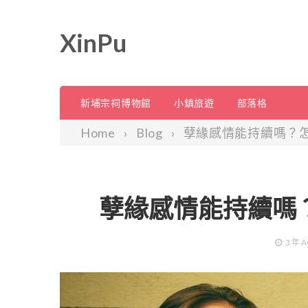
XinPu
新埔宗祠博物館
小鎮旅遊
部落格
Home
Blog
孽緣感情能持續嗎？
孽緣感情能持續嗎
3 年
A