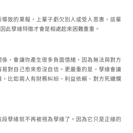
所導致的果報，上輩子虧欠別人或受人恩惠，這輩
。因此孽緣特徵才會是相處起來困難重重。
關係，會讓你產生很多負面情緒，因為無法與對方
容易對自己愈來愈沒自信。更嚴重的是，孽緣會讓
境，比如兩人有財務糾紛、利益依賴、對方死纏爛
這段孽緣就不再被視為孽緣了。因為它只是正緣的