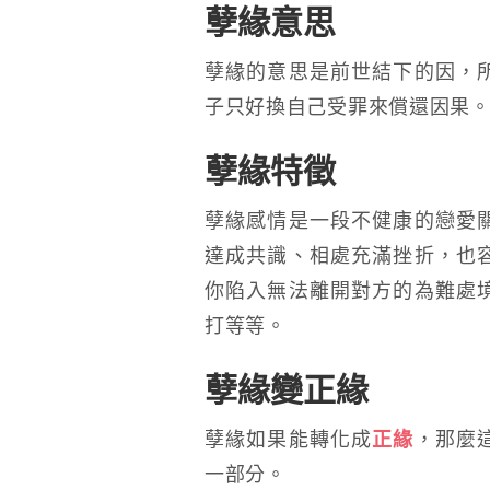
孽緣意思
孽緣的意思是前世結下的因，
子只好換自己受罪來償還因果
孽緣特徵
孽緣感情是一段不健康的戀愛
達成共識、相處充滿挫折，也
你陷入無法離開對方的為難處
打等等。
孽緣變正緣
孽緣如果能轉化成
正緣
，那麼
一部分。