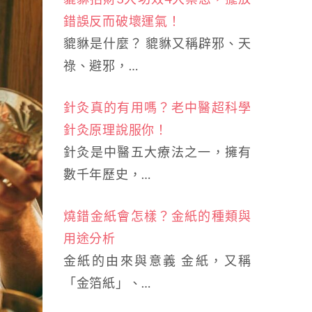
錯誤反而破壞運氣！
貔貅是什麼？ 貔貅又稱辟邪、天
祿、避邪，…
針灸真的有用嗎？老中醫超科學
針灸原理說服你！
針灸是中醫五大療法之一，擁有
數千年歷史，…
燒錯金紙會怎樣？金紙的種類與
用途分析
金紙的由來與意義 金紙，又稱
「金箔紙」、…