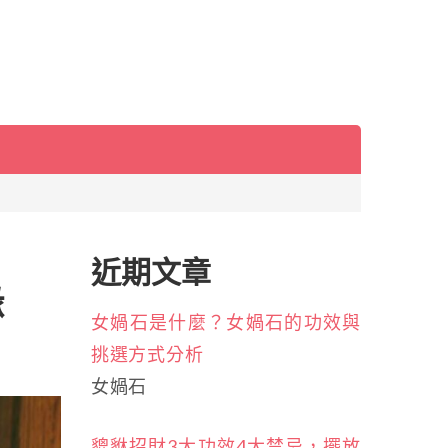
近期文章
緣
女媧石是什麼？女媧石的功效與
挑選方式分析
女媧石
貔貅招財3大功效4大禁忌，擺放