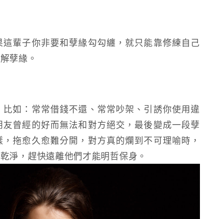
果這輩子你非要和孽緣勾勾纏，就只能靠修練自己
化解孽緣。
，比如：常常借錢不還、常常吵架、引誘你使用違
朋友曾經的好而無法和對方絕交，最後變成一段孽
樣，拖愈久愈難分開，對方真的爛到不可理喻時，
斷乾淨，趕快遠離他們才能明哲保身。