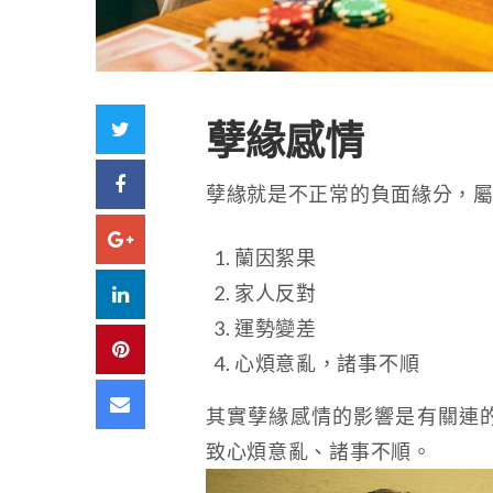
Twitter
孽緣感情
Facebook
孽緣就是不正常的負面緣分，
Google+
蘭因絮果
LinkedIn
家人反對
運勢變差
Pinterest
心煩意亂，諸事不順
Email
其實孽緣感情的影響是有關連
致心煩意亂、諸事不順。