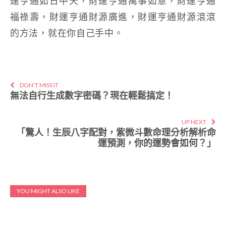
運亨通如日中天，財運亨通萬事如意，財運亨通
福祿壽，財運亨通財源廣進，財運亨通財源滾滾
的方法，就在你自己手中。
DON'T MISS IT
無法自行生成數字密碼？現在輕鬆搞定！
UP NEXT
「驚人！生辰八字配對，紫微斗數命理分析解析命
運預測，你的運勢會如何？」
YOU MIGHT ALSO LIKE