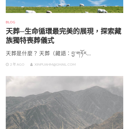
BLOG
天葬─生命循環最完美的展現，探索藏
族獨特喪葬儀式
天葬是什麼？ 天葬（藏語：བྱ་གཏོར…
2 年
AGO
XINPUAHM@GMAIL.COM