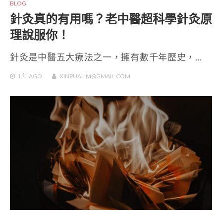
BLOG
針灸真的有用嗎？老中醫超科學針灸原
理說服你！
針灸是中醫五大療法之一，擁有數千年歷史，…
1 年
AGO
XINPUAHM@GMAIL.COM