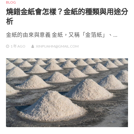
BLOG
燒錯金紙會怎樣？金紙的種類與用途分
析
金紙的由來與意義 金紙，又稱「金箔紙」、…
1 年
AGO
XINPUAHM@GMAIL.COM