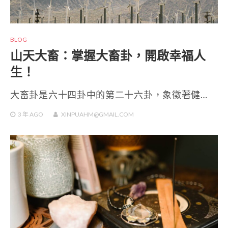
BLOG
山天大畜：掌握大畜卦，開啟幸福人
生！
大畜卦是六十四卦中的第二十六卦，象徵著健…
3 年
AGO
XINPUAHM@GMAIL.COM