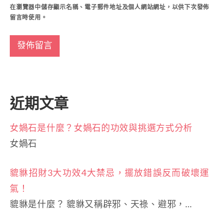
在
瀏覽器
中儲存顯示名稱、電子郵件地址及個人網站網址，以供下次發佈
留言時使用。
近期文章
女媧石是什麼？女媧石的功效與挑選方式分析
女媧石
貔貅招財3大功效4大禁忌，擺放錯誤反而破壞運
氣！
貔貅是什麼？ 貔貅又稱辟邪、天祿、避邪，…