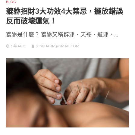
BLOG
貔貅招財3大功效4大禁忌，擺放錯誤
反而破壞運氣！
貔貅是什麼？ 貔貅又稱辟邪、天祿、避邪，…
1 年
AGO
XINPUAHM@GMAIL.COM