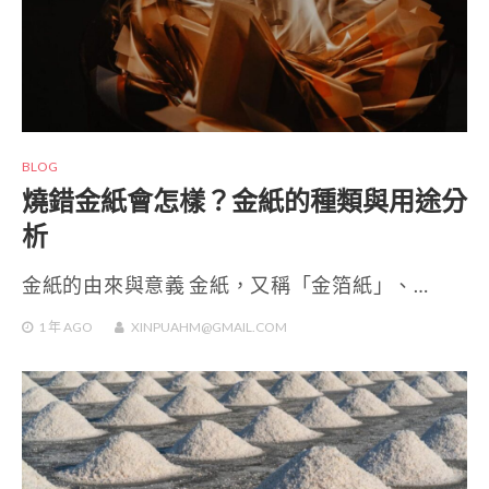
BLOG
燒錯金紙會怎樣？金紙的種類與用途分
析
金紙的由來與意義 金紙，又稱「金箔紙」、…
1 年
AGO
XINPUAHM@GMAIL.COM