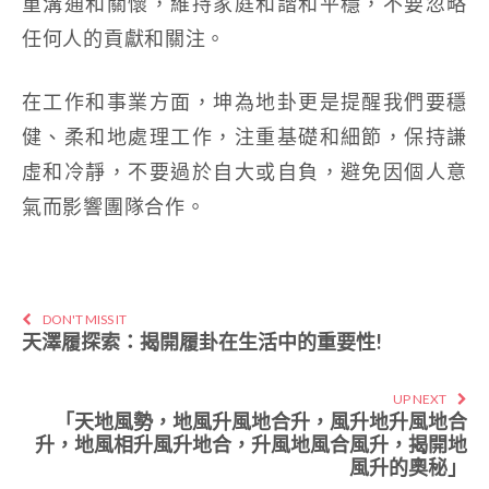
重溝通和關懷，維持家庭和諧和平穩，不要忽略
任何人的貢獻和關注。
在工作和事業方面，坤為地卦更是提醒我們要穩
健、柔和地處理工作，注重基礎和細節，保持謙
虛和冷靜，不要過於自大或自負，避免因個人意
氣而影響團隊合作。
DON'T MISS IT
天澤履探索：揭開履卦在生活中的重要性!
UP NEXT
「天地風勢，地風升風地合升，風升地升風地合
升，地風相升風升地合，升風地風合風升，揭開地
風升的奧秘」