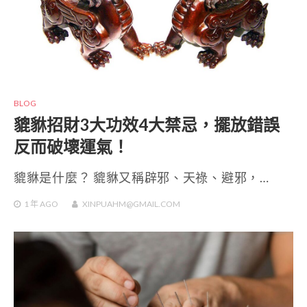
BLOG
貔貅招財3大功效4大禁忌，擺放錯誤
反而破壞運氣！
貔貅是什麼？ 貔貅又稱辟邪、天祿、避邪，…
1 年
AGO
XINPUAHM@GMAIL.COM