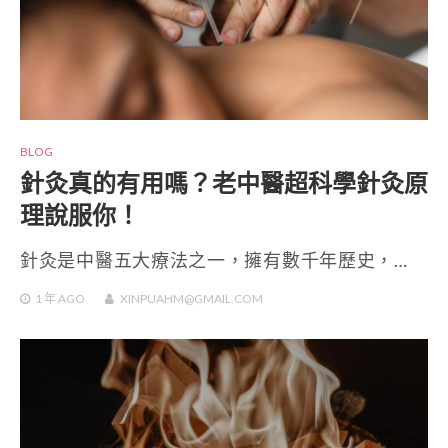
BLOG
針灸真的有用嗎？老中醫超科學針灸原
理說服你！
針灸是中醫五大療法之一，擁有數千年歷史，…
1 年
AGO
XINPUAHM@GMAIL.COM