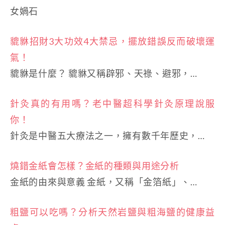
女媧石
貔貅招財3大功效4大禁忌，擺放錯誤反而破壞運
氣！
貔貅是什麼？ 貔貅又稱辟邪、天祿、避邪，…
針灸真的有用嗎？老中醫超科學針灸原理說服
你！
針灸是中醫五大療法之一，擁有數千年歷史，…
燒錯金紙會怎樣？金紙的種類與用途分析
金紙的由來與意義 金紙，又稱「金箔紙」、…
粗鹽可以吃嗎？分析天然岩鹽與粗海鹽的健康益