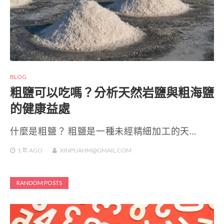
BLOG
粗鹽可以吃嗎？分析天然岩鹽與粗海鹽
的健康益處
什麼是粗鹽？ 粗鹽是一種未經精細加工的天…
1 年
AGO
XINPUAHM@GMAIL.COM
RANDOM POSTS