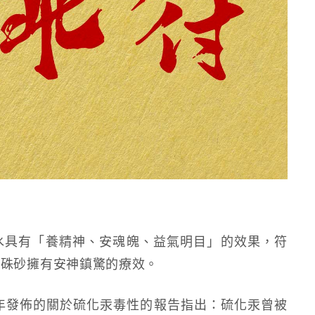
水具有「養精神、安魂魄、益氣明目」的效果，符
而硃砂擁有安神鎮驚的療效。
年發佈的關於硫化汞毒性的報告指出：硫化汞曾被