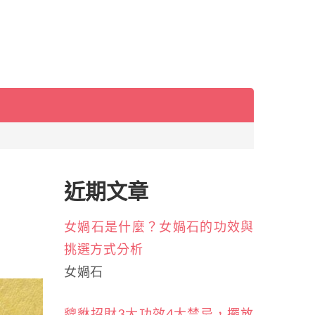
近期文章
女媧石是什麼？女媧石的功效與
挑選方式分析
女媧石
貔貅招財3大功效4大禁忌，擺放