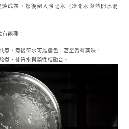
焚燒成灰，然後倒入陰陽水（冷開水與熱開水混
。
式有兩種：
共煮，煮後符水可能變色，甚至帶有藥味。
熬煮，使符水與藥性相融合。