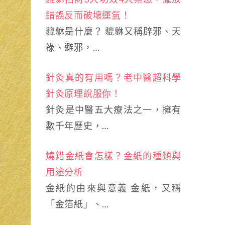
錯誤反而破壞運氣！
貔貅是什麼？ 貔貅又稱辟邪、天
祿、避邪，…
針灸真的有用嗎？老中醫超科學
針灸原理說服你！
針灸是中醫五大療法之一，擁有
數千年歷史，…
燒錯金紙會怎樣？金紙的種類與
用途分析
金紙的由來與意義 金紙，又稱
「金箔紙」、…