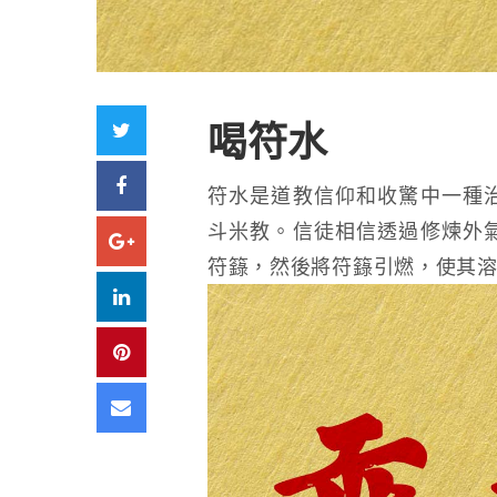
Twitter
喝符水
Facebook
符水是道教信仰和收驚中一種
斗米教。信徒相信透過修煉外
Google+
符籙，然後將符籙引燃，使其
LinkedIn
Pinterest
Email