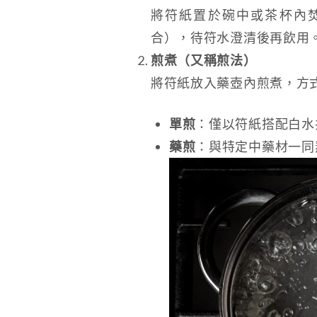
將符紙置於碗中或茶杯內
合），待符水澄清後再飲用
煎煮（又稱煎法）
將符紙放入藥壺內煎煮，方
單煎
：僅以符紙搭配白水
藥煎
：與特定中藥材一同