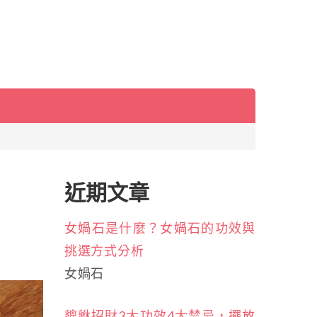
近期文章
女媧石是什麼？女媧石的功效與
挑選方式分析
女媧石
貔貅招財3大功效4大禁忌，擺放