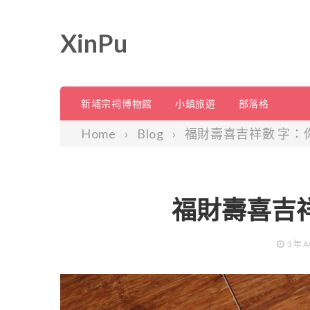
XinPu
新埔宗祠博物館
小鎮旅遊
部落格
Home
Blog
福財壽喜吉祥數 字：
福財壽喜吉
3 年
A