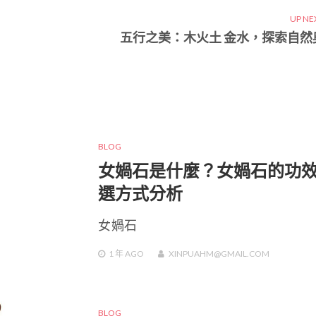
UP NE
五行之美：木火土 金水，探索自然
BLOG
女媧石是什麼？女媧石的功
選方式分析
女媧石
1 年
AGO
XINPUAHM@GMAIL.COM
BLOG