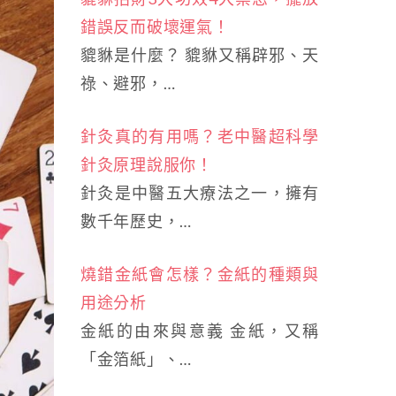
錯誤反而破壞運氣！
貔貅是什麼？ 貔貅又稱辟邪、天
祿、避邪，…
針灸真的有用嗎？老中醫超科學
針灸原理說服你！
針灸是中醫五大療法之一，擁有
數千年歷史，…
燒錯金紙會怎樣？金紙的種類與
用途分析
金紙的由來與意義 金紙，又稱
「金箔紙」、…