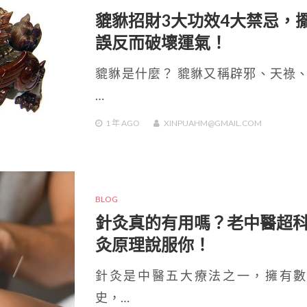
貔貅招財3大功效4大禁忌，
誤反而破壞運氣！
貔貅是什麼？ 貔貅又稱辟邪、天祿
…
1 年
AGO
XINPUAHM@GMAIL.COM
BLOG
針灸真的有用嗎？老中醫超
灸原理說服你！
針灸是中醫五大療法之一，擁有數
史，…