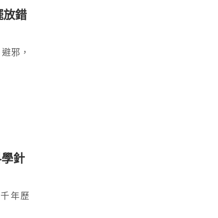
擺放錯
、避邪，
科學針
千年歷