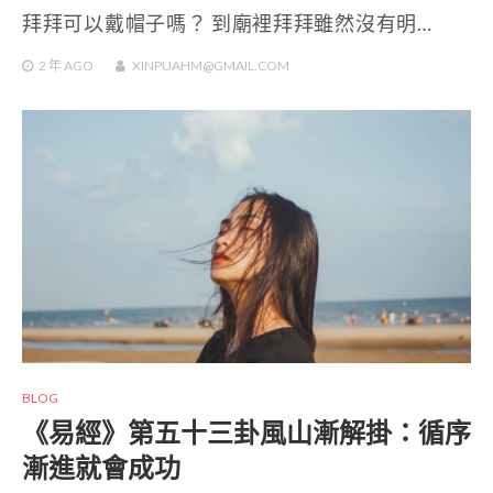
拜拜可以戴帽子嗎？ 到廟裡拜拜雖然沒有明…
2 年
AGO
XINPUAHM@GMAIL.COM
BLOG
《易經》第五十三卦風山漸解掛：循序
漸進就會成功