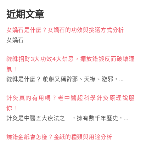
近期文章
女媧石是什麼？女媧石的功效與挑選方式分析
女媧石
貔貅招財3大功效4大禁忌，擺放錯誤反而破壞運
氣！
貔貅是什麼？ 貔貅又稱辟邪、天祿、避邪，…
針灸真的有用嗎？老中醫超科學針灸原理說服
你！
針灸是中醫五大療法之一，擁有數千年歷史，…
燒錯金紙會怎樣？金紙的種類與用途分析