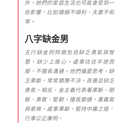
外，她們的家庭生活也可能會受到一
些影響，比如婚姻不順利、夫妻不和
等。
八字缺金男
五行缺金的特徵包括缺乏勇氣與智
慧，缺少上進心，處事往往半途而
廢，不擅長溝通。他們偏愛思考，缺
乏果斷，常常猶豫不決，吝嗇且缺乏
勇氣。相反，金主義代表著果斷、剛
毅、勇敢、堅韌，擅長變通，重義氣
與豪爽，處事果斷，堅持中庸之道，
行事公正廉明。