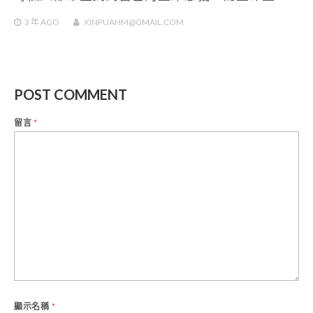
3 年
AGO
XINPUAHM@GMAIL.COM
POST COMMENT
留言
*
顯示名稱
*