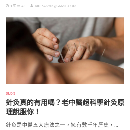
1 年
AGO
XINPUAHM@GMAIL.COM
BLOG
針灸真的有用嗎？老中醫超科學針灸原
理說服你！
針灸是中醫五大療法之一，擁有數千年歷史，…