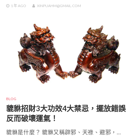
1 年
AGO
XINPUAHM@GMAIL.COM
BLOG
貔貅招財3大功效4大禁忌，擺放錯誤
反而破壞運氣！
貔貅是什麼？ 貔貅又稱辟邪、天祿、避邪，…