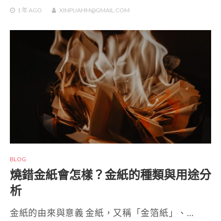
1 年
AGO
XINPUAHM@GMAIL.COM
BLOG
燒錯金紙會怎樣？金紙的種類與用途分
析
金紙的由來與意義 金紙，又稱「金箔紙」、…