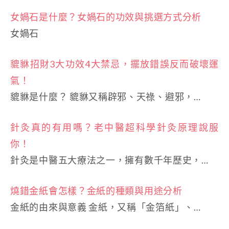
頁
女媧石是什麼？女媧石的功效與挑選方式分析
女媧石
貔貅招財3大功效4大禁忌，擺放錯誤反而破壞運
氣！
貔貅是什麼？ 貔貅又稱辟邪、天祿、避邪，…
針灸真的有用嗎？老中醫超科學針灸原理說服
你！
針灸是中醫五大療法之一，擁有數千年歷史，…
燒錯金紙會怎樣？金紙的種類與用途分析
金紙的由來與意義 金紙，又稱「金箔紙」、…