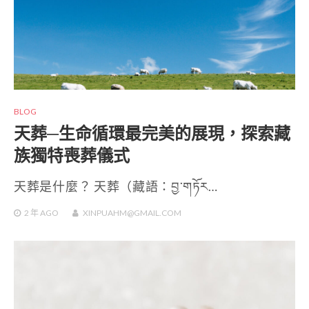
BLOG
天葬─生命循環最完美的展現，探索藏
族獨特喪葬儀式
天葬是什麼？ 天葬（藏語：བྱ་གཏོར…
2 年
AGO
XINPUAHM@GMAIL.COM