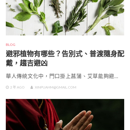
BLOG
避邪植物有哪些？告別式、普渡隨身配
戴，趨吉避凶
華人傳統文化中，門口掛上菖蒲、艾草能夠避…
2 年
AGO
XINPUAHM@GMAIL.COM