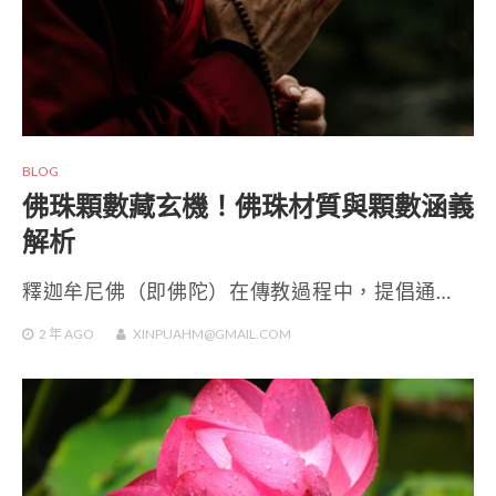
BLOG
佛珠顆數藏玄機！佛珠材質與顆數涵義
解析
釋迦牟尼佛（即佛陀）在傳教過程中，提倡通…
2 年
AGO
XINPUAHM@GMAIL.COM