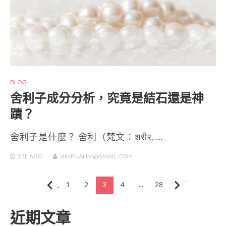
BLOG
舍利子成分分析，究竟是結石還是神
蹟？
舍利子是什麼？ 舍利（梵文：शरीर, …
2 年
AGO
XINPUAHM@GMAIL.COM
文
上一頁
1
2
3
4
...
28
下一頁
章
近期文章
分