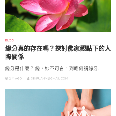
BLOG
緣分真的存在嗎？探討佛家觀點下的人
際關係
緣分是什麼？ 緣，妙不可言。到底何謂緣分…
2 年
AGO
XINPUAHM@GMAIL.COM